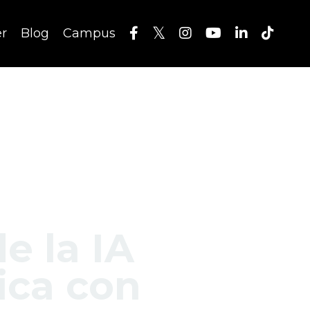
er
Blog
Campus
e la IA
ica con