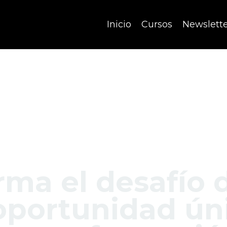
Inicio
Cursos
Newslett
ma el desafío d
oportunidad ún