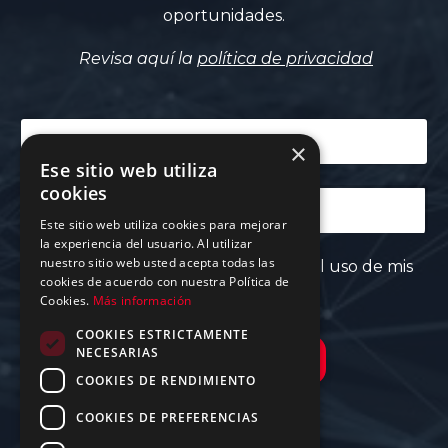
oportunidades.
Revisa aquí la
política de privacidad
×
Ese sitio web utiliza
cookies
Este sitio web utiliza cookies para mejorar
la experiencia del usuario. Al utilizar
nuestro sitio web usted acepta todas las
Acepto la política de privacidad y el uso de mis
cookies de acuerdo con nuestra Política de
datos según el RGPD
Cookies.
Más información
COOKIES ESTRICTAMENTE
NECESARIAS
¡Quiero estar informado!
COOKIES DE RENDIMIENTO
COOKIES DE PREFERENCIAS