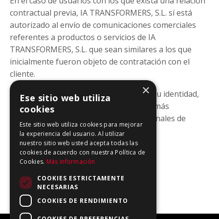
En el caso de usuarios con los que exista una relación
contractual previa, IA TRANSFORMERS, S.L. sí está
autorizado al envío de comunicaciones comerciales
referentes a productos o servicios de IA
TRANSFORMERS, S.L. que sean similares a los que
inicialmente fueron objeto de contratación con el
cliente.
×
En todo caso, el usuario, tras acreditar su identidad,
Ese sitio web utiliza
podrá solicitar que no se le haga llegar más
cookies
información comercial a través de los canales de
Este sitio web utiliza cookies para mejorar
Atención al Cliente.
la experiencia del usuario. Al utilizar
nuestro sitio web usted acepta todas las
cookies de acuerdo con nuestra Política de
Cookies.
Más información
COOKIES ESTRICTAMENTE
NECESARIAS
COOKIES DE RENDIMIENTO
COOKIES DE PREFERENCIAS