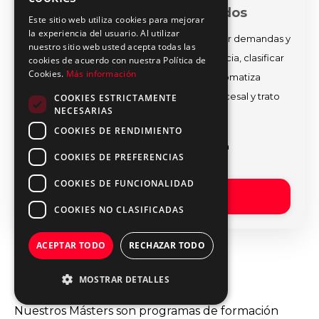
IA para Despachos de Abogados
Este sitio web utiliza cookies para mejorar
la experiencia del usuario. Al utilizar
Domina Microsoft 365 Copilot para redactar demandas y
nuestro sitio web usted acepta todas las
contratos, analizar sentencias y jurisprudencia, clasificar
cookies de acuerdo con nuestra Política de
Cookies.
Más información
correos y adjuntos y generar informes. Automatiza
procesos y libera horas para estrategia procesal y trato
COOKIES ESTRICTAMENTE
NECESARIAS
con clientes.
COOKIES DE RENDIMIENTO
Preinscripción sin previo pago abierta
COOKIES DE PREFERENCIAS
COOKIES DE FUNCIONALIDAD
Explora el Programa
COOKIES NO CLASIFICADAS
ACEPTAR TODO
RECHAZAR TODO
Másters
MOSTRAR DETALLES
Nuestros Másters son programas de formación