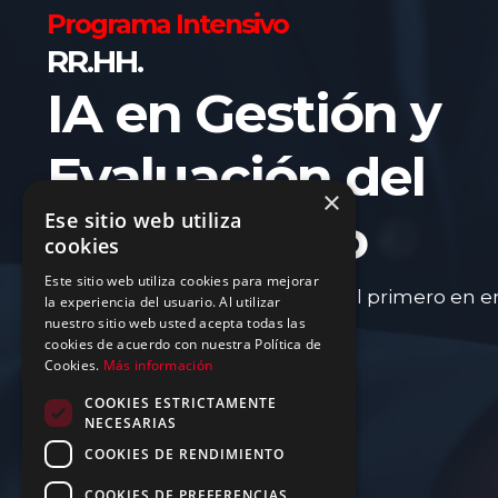
Programa Intensivo
RR.HH.
IA en Gestión y
Evaluación del
×
Ese sitio web utiliza
Desempeño
cookies
Este sitio web utiliza cookies para mejorar
Algo grande está por llegar. Sé el primero en e
la experiencia del usuario. Al utilizar
nuestro sitio web usted acepta todas las
lugar antes que nadie.
cookies de acuerdo con nuestra Política de
Cookies.
Más información
COOKIES ESTRICTAMENTE
NECESARIAS
COOKIES DE RENDIMIENTO
COOKIES DE PREFERENCIAS