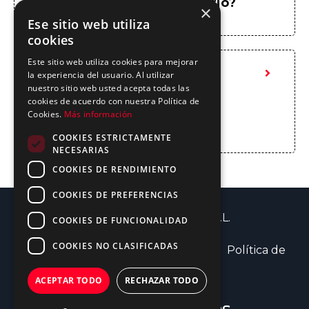
aprendido en mi trabajo diario?
×
Ese sitio web utiliza
cookies
Este sitio web utiliza cookies para mejorar
la experiencia del usuario. Al utilizar
¿Qué tipo de certificación
nuestro sitio web usted acepta todas las
cookies de acuerdo con nuestra Política de
Cookies.
Más información
obtendré al finalizar?
COOKIES ESTRICTAMENTE
NECESARIAS
COOKIES DE RENDIMIENTO
COOKIES DE PREFERENCIAS
© 2026 IA Transformers, S.L.
COOKIES DE FUNCIONALIDAD
COOKIES NO CLASIFICADAS
Aviso Legal
Política de cookies
Política de
privacidad
ACEPTAR TODO
RECHAZAR TODO