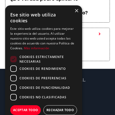
×
aprendido en mi trabajo diario?
Ese sitio web utiliza
cookies
Este sitio web utiliza cookies para mejorar
la experiencia del usuario. Al utilizar
¿Qué tipo de certificación
nuestro sitio web usted acepta todas las
cookies de acuerdo con nuestra Política de
Cookies.
Más información
obtendré al finalizar?
COOKIES ESTRICTAMENTE
NECESARIAS
COOKIES DE RENDIMIENTO
COOKIES DE PREFERENCIAS
© 2026 IA Transformers, S.L.
COOKIES DE FUNCIONALIDAD
Aviso Legal
COOKIES NO CLASIFICADAS
Política de cookies
Política de privacidad
ACEPTAR TODO
RECHAZAR TODO