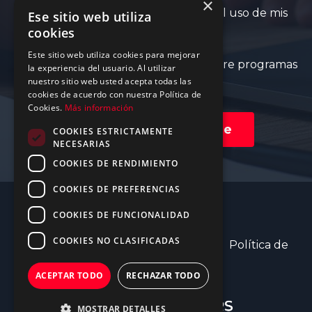
×
Acepto la política de privacidad y el uso de mis
Ese sitio web utiliza
cookies
datos según el RGPD
Este sitio web utiliza cookies para mejorar
Acepto recibir comunicaciones sobre programas
la experiencia del usuario. Al utilizar
nuestro sitio web usted acepta todas las
relacionados
cookies de acuerdo con nuestra Política de
Cookies.
Más información
Quiero preinscribirme
COOKIES ESTRICTAMENTE
NECESARIAS
COOKIES DE RENDIMIENTO
COOKIES DE PREFERENCIAS
© 2026 Copyright
COOKIES DE FUNCIONALIDAD
COOKIES NO CLASIFICADAS
Aviso Legal
Política de cookies
Política de
privacidad
ACEPTAR TODO
RECHAZAR TODO
MOSTRAR DETALLES