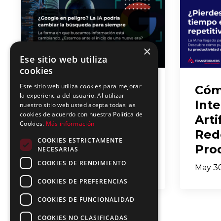
×
Ese sitio web utiliza
cookies
Este sitio web utiliza cookies para mejorar
¿Está Cambiando
Cóm
la experiencia del usuario. Al utilizar
la Búsqueda para
Inte
nuestro sitio web usted acepta todas las
cookies de acuerdo con nuestra Política de
Siempre? El
Arti
Cookies.
Más información
Desafío de la IA a
Red
COOKIES ESTRICTAMENTE
Google
Prod
NECESARIAS
COOKIES DE RENDIMIENTO
May 31, 2025
May 30
COOKIES DE PREFERENCIAS
COOKIES DE FUNCIONALIDAD
COOKIES NO CLASIFICADAS