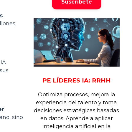
Suscríbete
s
.
llones,
 IA
 sus
PE LÍDERES IA: RRHH
Optimiza procesos, mejora la
experiencia del talento y toma
er
decisiones estratégicas basadas
ano, sino
en datos. Aprende a aplicar
inteligencia artificial en la