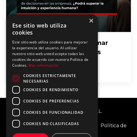
×
Ese sitio web utiliza
cookies
¿Pueden las Máquinas Tomar
Este sitio web utiliza cookies para mejorar
la experiencia del usuario. Al utilizar
Mejores Decisiones que los
nuestro sitio web usted acepta todas las
cookies de acuerdo con nuestra Política de
Humanos?
Cookies.
Más información
May 28, 2025
COOKIES ESTRICTAMENTE
NECESARIAS
COOKIES DE RENDIMIENTO
COOKIES DE PREFERENCIAS
© 2026 IA Transformers, S.L.
COOKIES DE FUNCIONALIDAD
COOKIES NO CLASIFICADAS
Aviso Legal
Política de cookies
Política de
privacidad