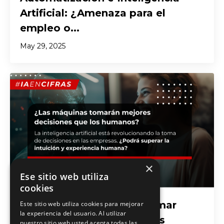
Artificial: ¿Amenaza para el
empleo o...
May 29, 2025
×
Ese sitio web utiliza
cookies
¿Pueden las Máquinas Tomar
Este sitio web utiliza cookies para mejorar
la experiencia del usuario. Al utilizar
Mejores Decisiones que los
nuestro sitio web usted acepta todas las