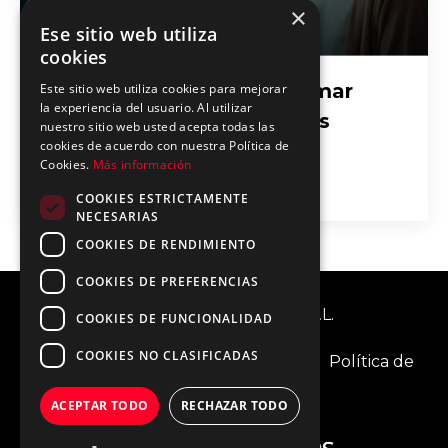
×
Ese sitio web utiliza
cookies
¿Pueden las Máquinas Tomar
Este sitio web utiliza cookies para mejorar
la experiencia del usuario. Al utilizar
Mejores Decisiones que los
nuestro sitio web usted acepta todas las
cookies de acuerdo con nuestra Política de
Humanos?
Cookies.
Más información
May 28, 2025
COOKIES ESTRICTAMENTE
NECESARIAS
COOKIES DE RENDIMIENTO
COOKIES DE PREFERENCIAS
© 2026 IA Transformers, S.L.
COOKIES DE FUNCIONALIDAD
COOKIES NO CLASIFICADAS
Aviso Legal
Política de cookies
Política de
privacidad
ACEPTAR TODO
RECHAZAR TODO