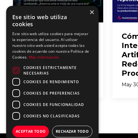
×
Ese sitio web utiliza
cookies
Este sitio web utiliza cookies para mejorar
¿Está Cambiando
Cóm
la experiencia del usuario. Al utilizar
la Búsqueda para
Inte
nuestro sitio web usted acepta todas las
cookies de acuerdo con nuestra Política de
Siempre? El
Arti
Cookies.
Más información
Desafío de la IA a
Red
COOKIES ESTRICTAMENTE
Google
Prod
NECESARIAS
COOKIES DE RENDIMIENTO
May 31, 2025
May 30
COOKIES DE PREFERENCIAS
COOKIES DE FUNCIONALIDAD
COOKIES NO CLASIFICADAS
ACEPTAR TODO
RECHAZAR TODO