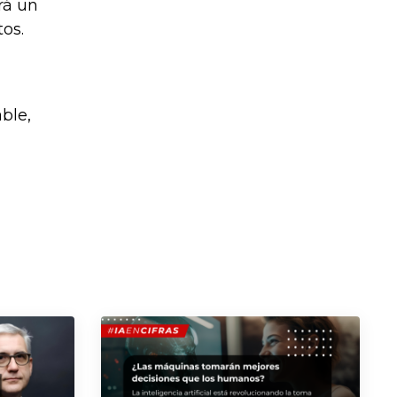
rá un
os.
n
ble,