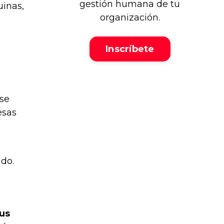
gestión humana de tu
uinas,
organización.
Inscríbete
 se
esas
ado.
us