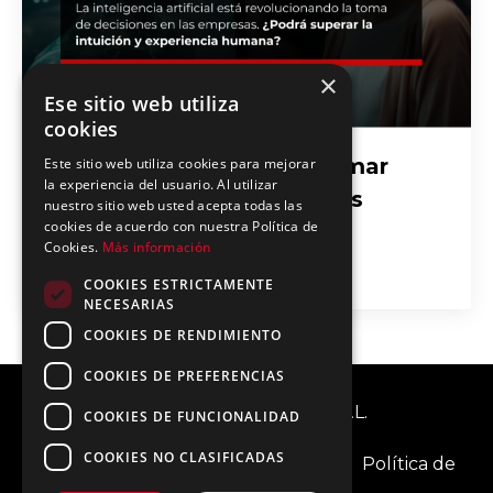
×
Ese sitio web utiliza
cookies
¿Pueden las Máquinas Tomar
Este sitio web utiliza cookies para mejorar
la experiencia del usuario. Al utilizar
Mejores Decisiones que los
nuestro sitio web usted acepta todas las
cookies de acuerdo con nuestra Política de
Humanos?
Cookies.
Más información
May 28, 2025
COOKIES ESTRICTAMENTE
NECESARIAS
COOKIES DE RENDIMIENTO
COOKIES DE PREFERENCIAS
© 2026 IA Transformers, S.L.
COOKIES DE FUNCIONALIDAD
COOKIES NO CLASIFICADAS
Aviso Legal
Política de cookies
Política de